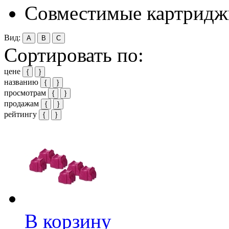
Совместимые картрид
Вид:
A
B
C
Сортировать по:
цене
{
}
названию
{
}
просмотрам
{
}
продажам
{
}
рейтингу
{
}
В корзину