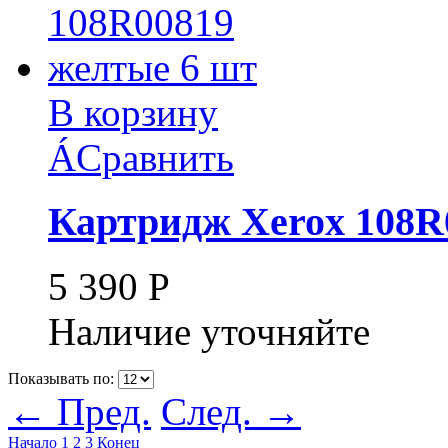
В корзину
Á
Сравнить
Картридж Xerox 108R
5 390
Р
Наличие уточняйте
Показывать по:
← Пред.
След. →
Начало
1
2
3
Конец