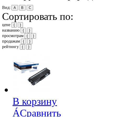
Вид:
A
B
C
Сортировать по:
цене
{
}
названию
{
}
просмотрам
{
}
продажам
{
}
рейтингу
{
}
В корзину
Á
Сравнить