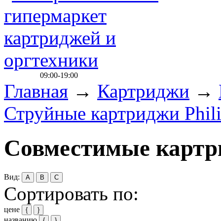
09:00-19:00
Главная
→
Картриджи
→
Струйные картриджи Phili
Совместимые карт
Вид:
A
B
C
Сортировать по:
цене
{
}
названию
{
}